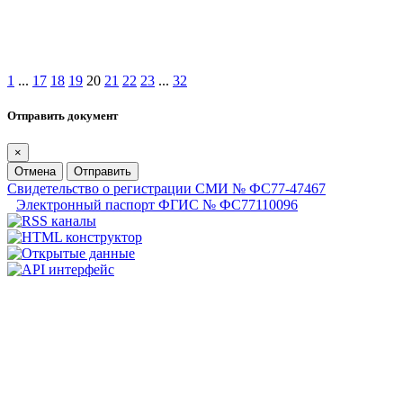
1
...
17
18
19
20
21
22
23
...
32
Отправить документ
×
Отмена
Отправить
Свидетельство о регистрации СМИ № ФС77-47467
Электронный паспорт ФГИС № ФС77110096