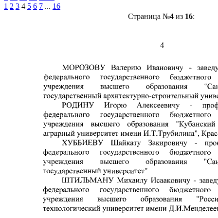
1
2
3
4
5
6
7
...
16
Страница №
4
из
16
: