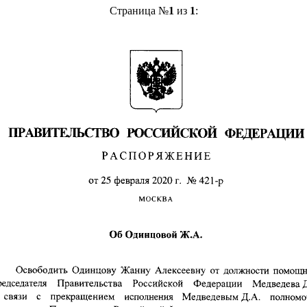
Страница №
1
из
1
: