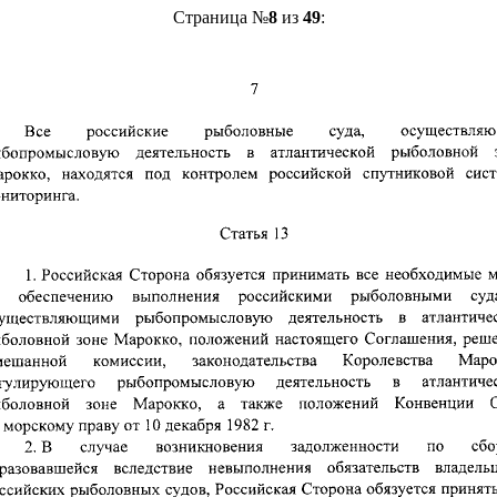
Страница №
8
из
49
: