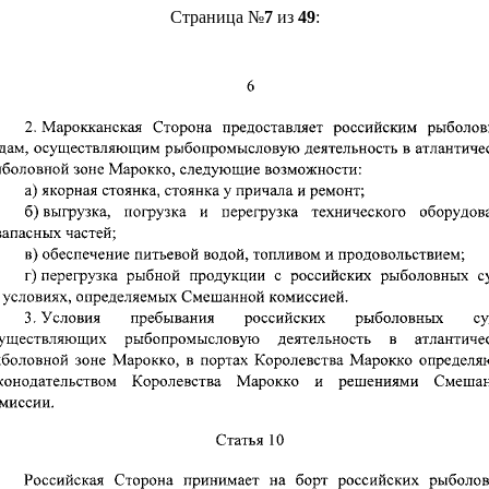
Страница №
7
из
49
: