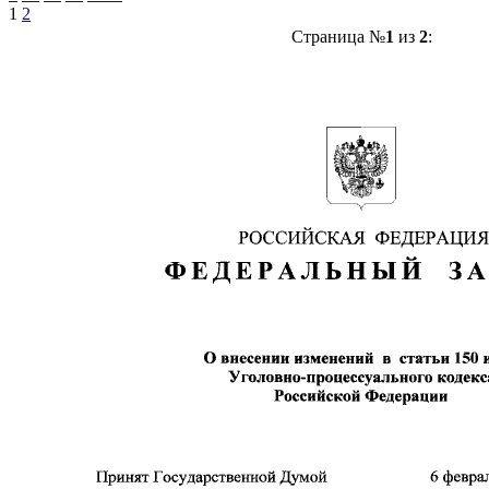
1
2
Страница №
1
из
2
: