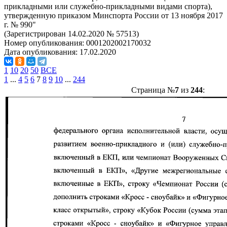
прикладными или служебно-прикладными видами спорта),
утвержденную приказом Минспорта России от 13 ноября 2017
г. № 990"
(Зарегистрирован 14.02.2020 № 57513)
Номер опубликования:
0001202002170032
Дата опубликования:
17.02.2020
1
10
20
50
ВСЕ
1
...
4
5
6
7
8
9
10
...
244
Страница №
7
из
244
: