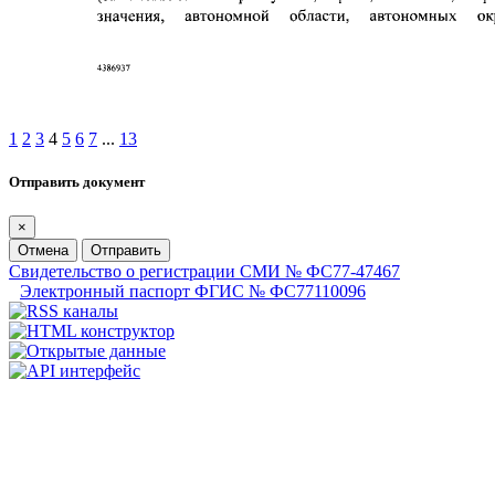
1
2
3
4
5
6
7
...
13
Отправить документ
×
Отмена
Отправить
Свидетельство о регистрации СМИ № ФС77-47467
Электронный паспорт ФГИС № ФС77110096