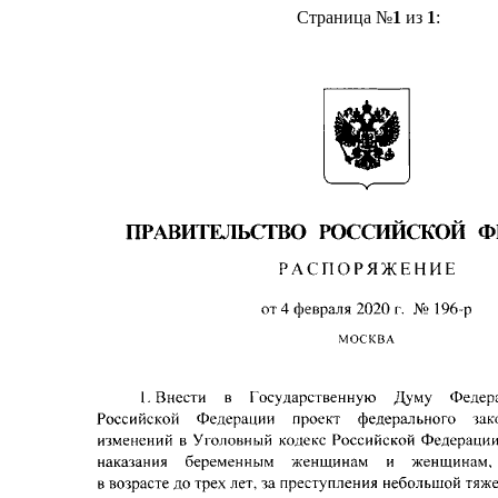
Страница №
1
из
1
: