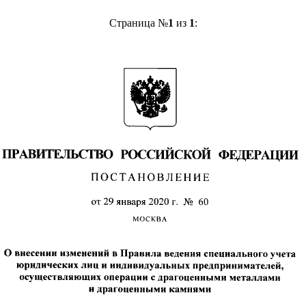
Страница №
1
из
1
: