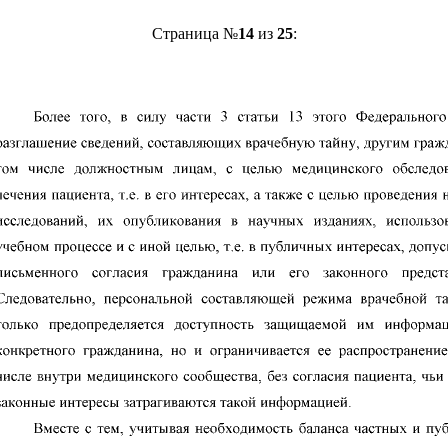
Страница №
14
из
25
: