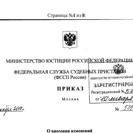
Страница №
1
из
8
: