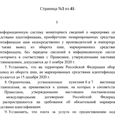
Страница №
5
из
41
: