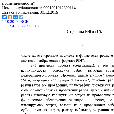
промышленности"
Номер опубликования:
0001201912300114
Дата опубликования:
30.12.2019
1
10
20
50
ВСЕ
1
...
3
4
5
6
7
8
9
...
15
Страница №
6
из
15
: