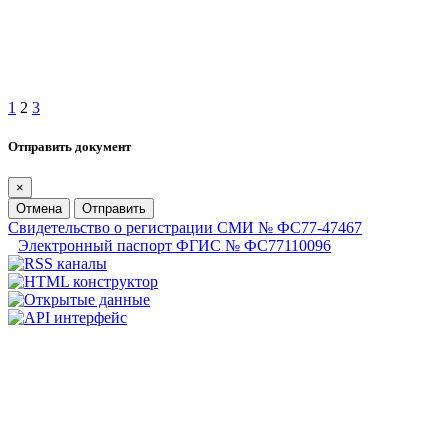
1
2
3
Отправить документ
×
Отмена
Отправить
Свидетельство о регистрации СМИ № ФС77-47467
Электронный паспорт ФГИС № ФС77110096