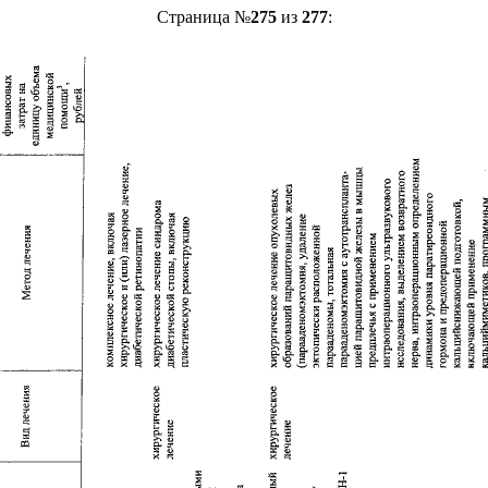
Страница №
275
из
277
: