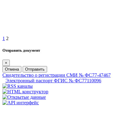
1
2
Отправить документ
×
Отмена
Отправить
Свидетельство о регистрации СМИ № ФС77-47467
Электронный паспорт ФГИС № ФС77110096