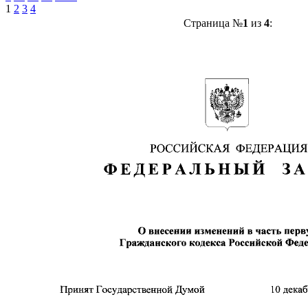
1
2
3
4
Страница №
1
из
4
: