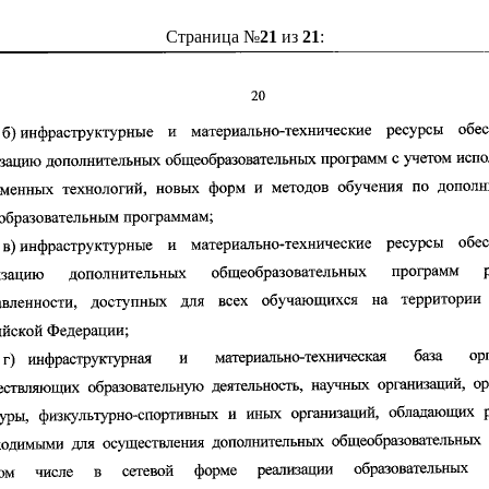
Страница №
21
из
21
: