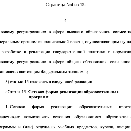
Страница №
4
из
15
: