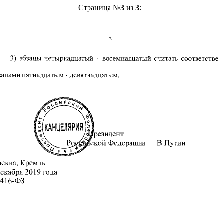
Страница №
3
из
3
: