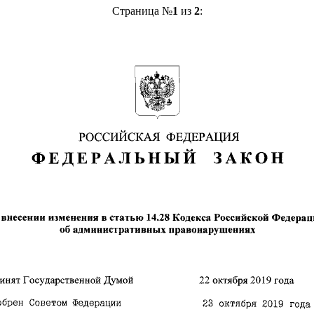
Страница №
1
из
2
: