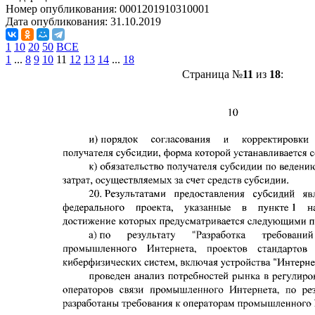
Номер опубликования:
0001201910310001
Дата опубликования:
31.10.2019
1
10
20
50
ВСЕ
1
...
8
9
10
11
12
13
14
...
18
Страница №
11
из
18
: