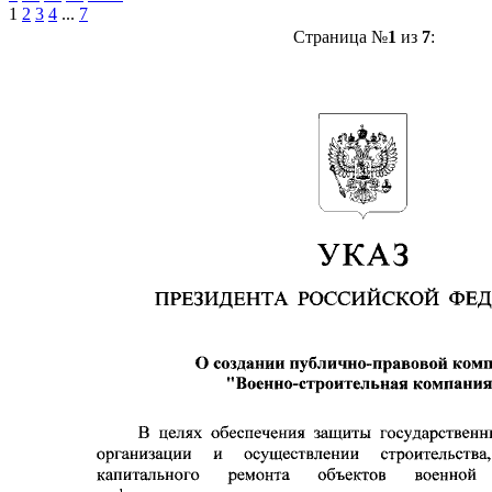
1
2
3
4
...
7
Страница №
1
из
7
: