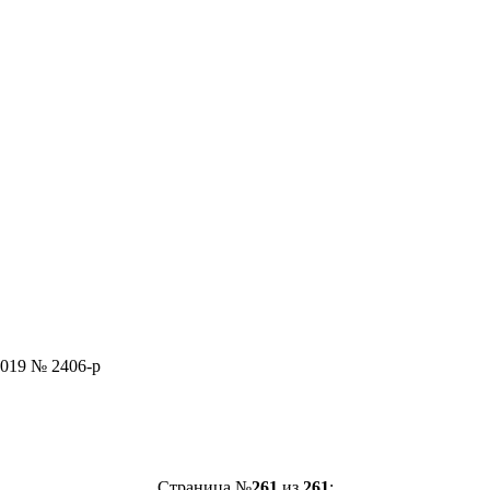
2019 № 2406-р
Страница №
261
из
261
: