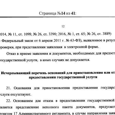
Страница №
14
из
41
: