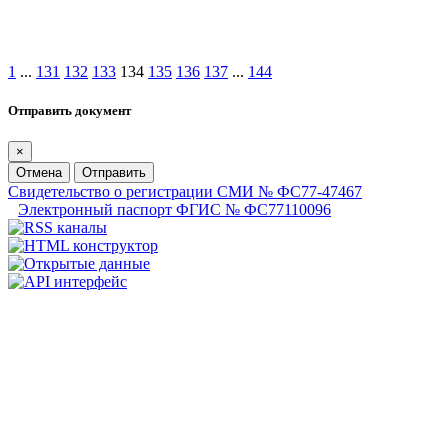
1
...
131
132
133
134
135
136
137
...
144
Отправить документ
×
Отмена
Отправить
Свидетельство о регистрации СМИ № ФС77-47467
Электронный паспорт ФГИС № ФС77110096