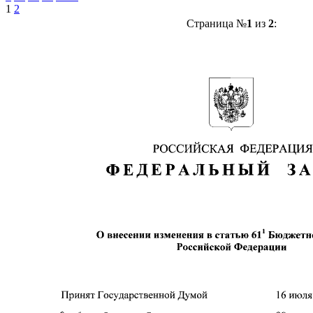
1
2
Страница №
1
из
2
: