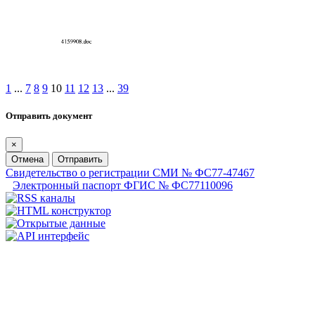
1
...
7
8
9
10
11
12
13
...
39
Отправить документ
×
Отмена
Отправить
Свидетельство о регистрации СМИ № ФС77-47467
Электронный паспорт ФГИС № ФС77110096