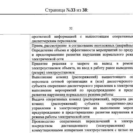
Страница №
33
из
38
: