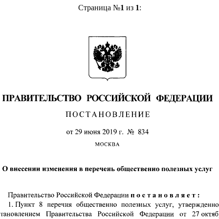
Страница №
1
из
1
: