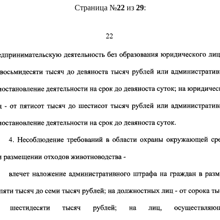
Страница №
22
из
29
: