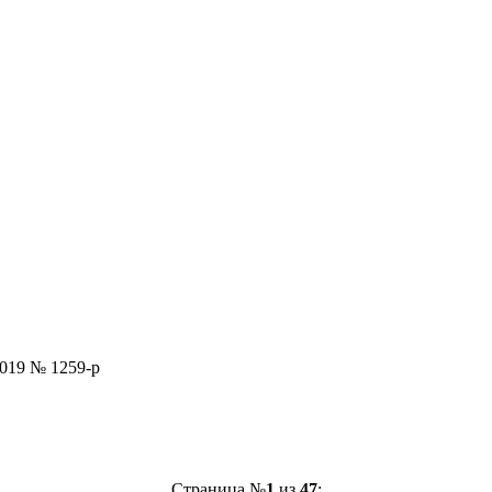
019 № 1259-р
Страница №
1
из
47
: