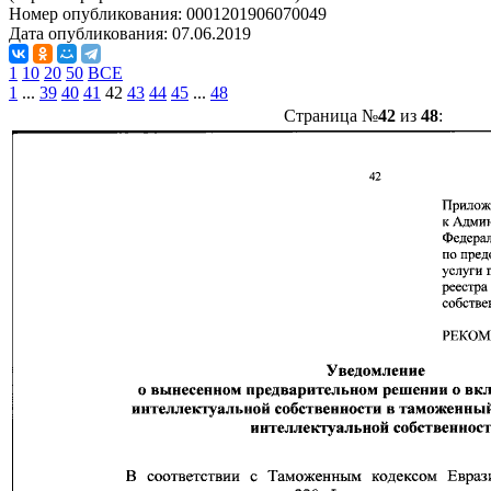
Номер опубликования:
0001201906070049
Дата опубликования:
07.06.2019
1
10
20
50
ВСЕ
1
...
39
40
41
42
43
44
45
...
48
Страница №
42
из
48
: