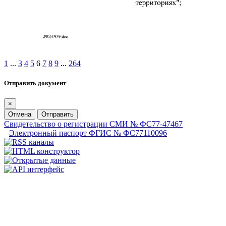
1
...
3
4
5
6
7
8
9
...
264
Отправить документ
×
Отмена
Отправить
Свидетельство о регистрации СМИ № ФС77-47467
Электронный паспорт ФГИС № ФС77110096