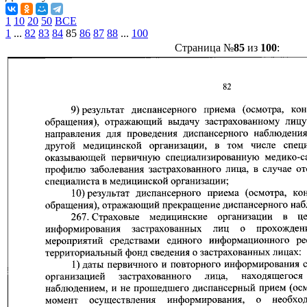
1
10
20
50
ВСЕ
1
...
82
83
84
85
86
87
88
...
100
Страница №
85
из
100
: