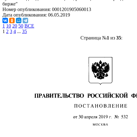
бирже"
Номер опубликования:
0001201905060013
Дата опубликования:
06.05.2019
1
10
20
50
ВСЕ
1
2
3
4
...
35
Страница №
1
из
35
: