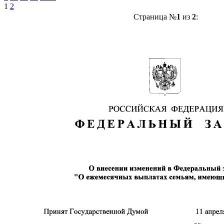
1
2
Страница №
1
из
2
: