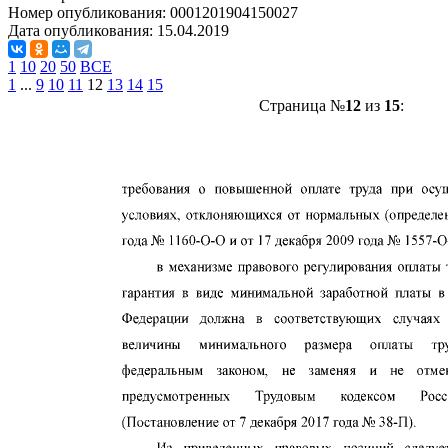
Номер опубликования:
0001201904150027
Дата опубликования:
15.04.2019
1
10
20
50
ВСЕ
1
...
9
10
11
12
13
14
15
Страница №
12
из
15
: