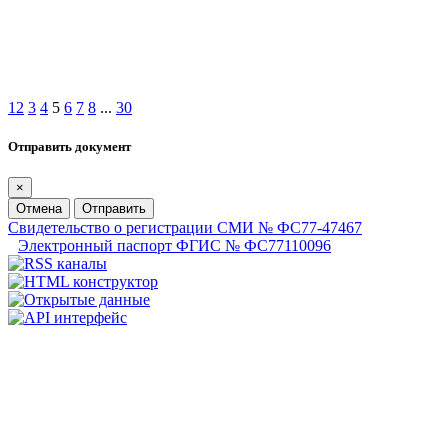
1
2
3
4
5
6
7
8
...
30
Отправить документ
×
Отмена
Отправить
Свидетельство о регистрации СМИ № ФС77-47467
Электронный паспорт ФГИС № ФС77110096