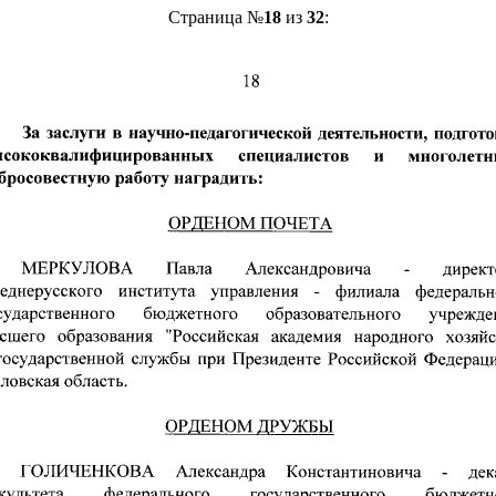
Страница №
18
из
32
: