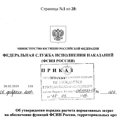
Страница №
1
из
28
: