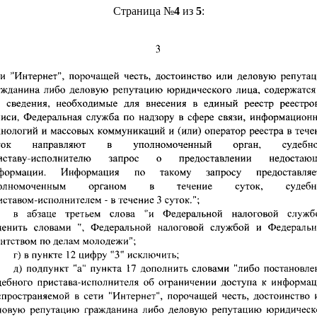
Страница №
4
из
5
: