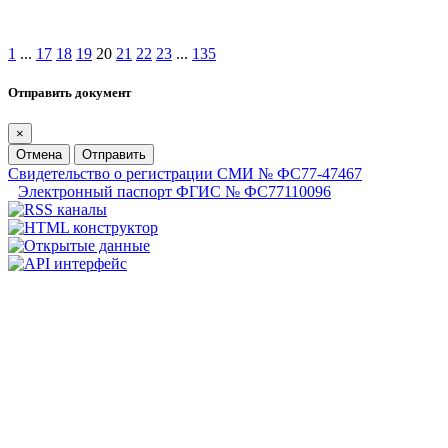
1
...
17
18
19
20
21
22
23
...
135
Отправить документ
×
Отмена
Отправить
Свидетельство о регистрации СМИ № ФС77-47467
Электронный паспорт ФГИС № ФС77110096