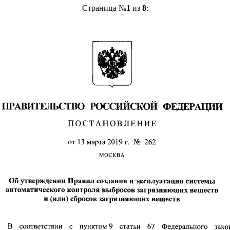
Страница №
1
из
8
: