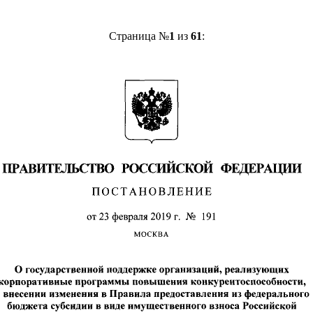
Страница №
1
из
61
: