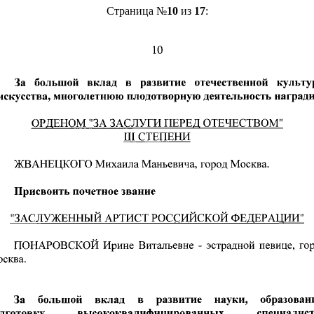
Страница №
10
из
17
: