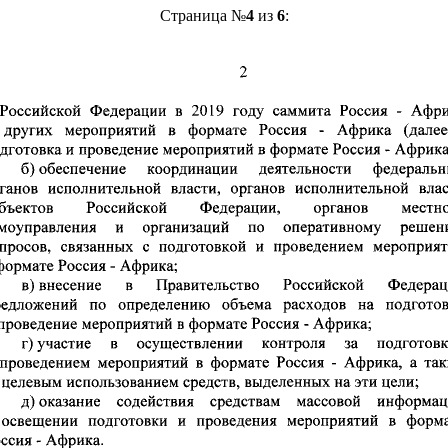
Страница №
4
из
6
: