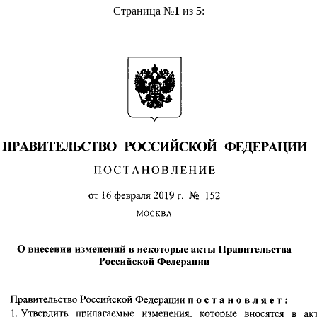
Страница №
1
из
5
: