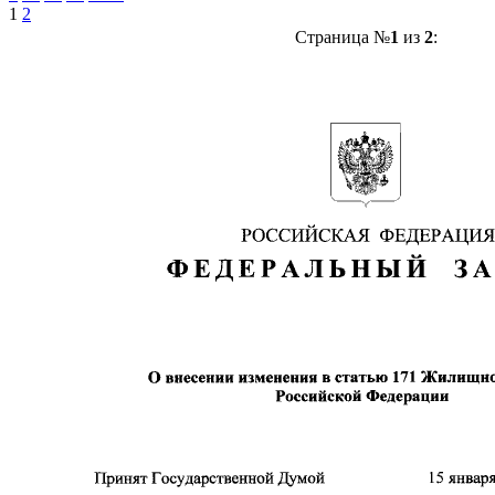
1
2
Страница №
1
из
2
: